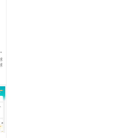
克利特开启新篇章
球
球