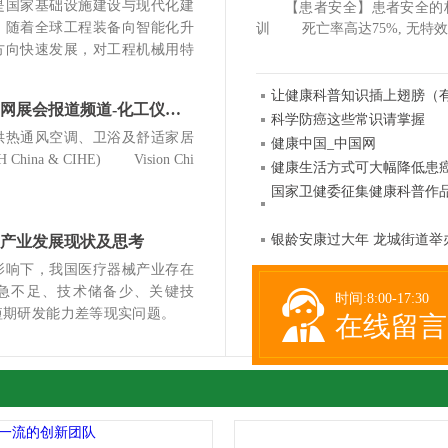
国家基础设施建设与现代化建
【患者安全】患者安全的标准化
，随着全球工程装备向智能化升
训 死亡率高达75%, 无特效
方向快速发展，对工程机械用特
让健康科普知识插上翅膀（
化工仪器新闻网展会报道频道-化工仪器网
科学防癌这些常识请掌握
热通风空调、卫浴及舒适家居
健康中国_中国网
China & CIHE) Vision Chi
健康生活方式可大幅降低患
国家卫健委征集健康科普作品
银龄安康过大年 龙城街道举
产业发展现状及思考
响下，我国医疗器械产业存在
急不足、技术储备少、关键技
时间:8:00-17:30
及短期研发能力差等现实问题。
在线留言