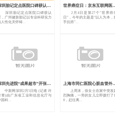
深圳胎记定点医院口碑获认可广州健肤胎记以专业科研实力与人性化
世界癌症日：京东互联网医院上线特色专
深圳胎记定点医院口碑获认
2月4日是第27个“世界癌
可，广州健肤胎记以专业科研实力
日”，今年的主题是“以人为本，
与人性化关怀铸...
手抗癌”...
深圳先进院“成果超市”开张 专家团队现场“摆摊”
上海市同仁医院心脏
中新网深圳2月5日电 (记者 许
上周末，徐女士在家中突发
青青)由广东省工业和信息化厅与
烈胸痛，一旁的女儿立即拨打了1
国科...
0，赶往离...