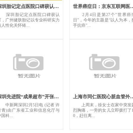
深圳胎记定点医院口碑获认可广州健肤胎记以专业科研实力与人性化
世界癌症日：京东互联网医院上线特色专
深圳胎记定点医院口碑获认
2月4日是第27个“世界癌
可，广州健肤胎记以专业科研实力
日”，今年的主题是“以人为本，
与人性化关怀铸...
手抗癌”...
深圳先进院“成果超市”开张 专家团队现场“摆摊”
上海市同仁医院心脏
中新网深圳2月5日电 (记者 许
上周末，徐女士在家中突发
青青)由广东省工业和信息化厅与
烈胸痛，一旁的女儿立即拨打了1
国科...
0，赶往离...