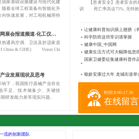
国家基础设施建设与现代化建
【患者安全】患者安全的标准化
，随着全球工程装备向智能化升
训 死亡率高达75%, 无特效
方向快速发展，对工程机械用特
让健康科普知识插上翅膀（
化工仪器新闻网展会报道频道-化工仪器网
科学防癌这些常识请掌握
热通风空调、卫浴及舒适家居
健康中国_中国网
China & CIHE) Vision Chi
健康生活方式可大幅降低患
国家卫健委征集健康科普作品
银龄安康过大年 龙城街道举
产业发展现状及思考
响下，我国医疗器械产业存在
急不足、技术储备少、关键技
时间:8:00-17:30
及短期研发能力差等现实问题。
在线留言