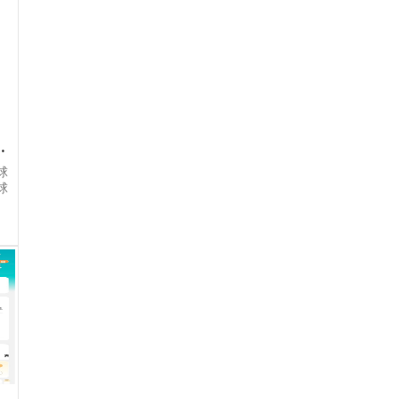
克利特开启新篇章
球
球