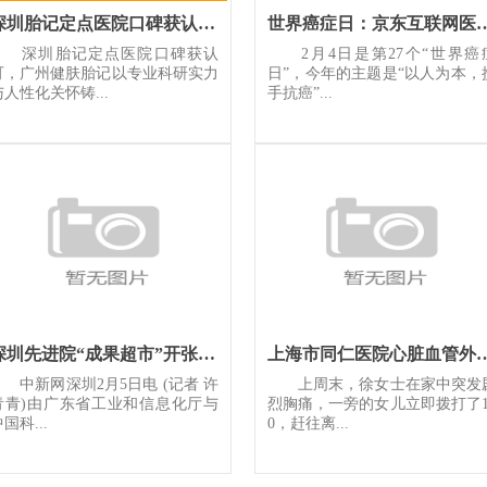
深圳胎记定点医院口碑获认可广州健肤胎记以专业科研实力与人性化
世界癌症日：京东互联网医院上线特色专
深圳胎记定点医院口碑获认
2月4日是第27个“世界癌
可，广州健肤胎记以专业科研实力
日”，今年的主题是“以人为本，
与人性化关怀铸...
手抗癌”...
深圳先进院“成果超市”开张 专家团队现场“摆摊”
上海市同仁医院心脏
中新网深圳2月5日电 (记者 许
上周末，徐女士在家中突发
青青)由广东省工业和信息化厅与
烈胸痛，一旁的女儿立即拨打了1
国科...
0，赶往离...