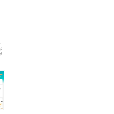
克利特开启新篇章
球
球