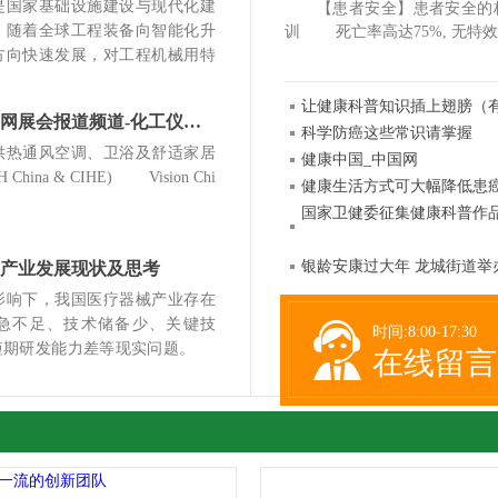
国家基础设施建设与现代化建
【患者安全】患者安全的标准化
，随着全球工程装备向智能化升
训 死亡率高达75%, 无特效
方向快速发展，对工程机械用特
让健康科普知识插上翅膀（
化工仪器新闻网展会报道频道-化工仪器网
科学防癌这些常识请掌握
热通风空调、卫浴及舒适家居
健康中国_中国网
China & CIHE) Vision Chi
健康生活方式可大幅降低患
国家卫健委征集健康科普作品
银龄安康过大年 龙城街道举
产业发展现状及思考
响下，我国医疗器械产业存在
急不足、技术储备少、关键技
时间:8:00-17:30
及短期研发能力差等现实问题。
在线留言