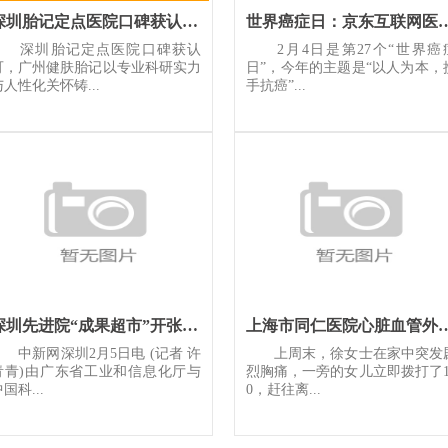
深圳胎记定点医院口碑获认可广州健肤胎记以专业科研实力与人性化
世界癌症日：京东互联网医院上线特色专
深圳胎记定点医院口碑获认
2月4日是第27个“世界癌
可，广州健肤胎记以专业科研实力
日”，今年的主题是“以人为本，
与人性化关怀铸...
手抗癌”...
深圳先进院“成果超市”开张 专家团队现场“摆摊”
上海市同仁医院心脏
中新网深圳2月5日电 (记者 许
上周末，徐女士在家中突发
青青)由广东省工业和信息化厅与
烈胸痛，一旁的女儿立即拨打了1
国科...
0，赶往离...