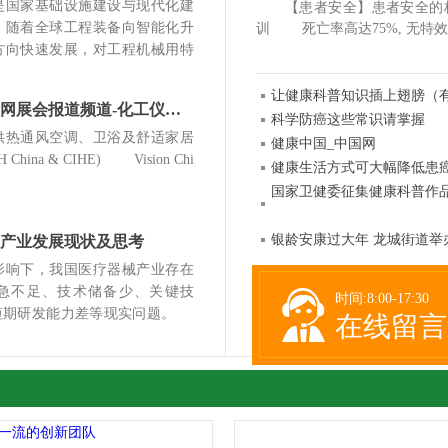
国家基础设施建设与现代化建
【患者安全】患者安全的标准化
，随着全球工程装备向智能化升
训 死亡率高达75%, 无特效
方向快速发展，对工程机械用特
让健康科普知识插上翅膀（
化工仪器新闻网展会报道频道-化工仪器网
科学防癌这些常识请掌握
热通风空调、卫浴及舒适家居
健康中国_中国网
China & CIHE) Vision Chi
健康生活方式可大幅降低患
国家卫健委征集健康科普作品
银龄安康过大年 龙城街道举
产业发展现状及思考
响下，我国医疗器械产业存在
急不足、技术储备少、关键技
时间:8:00-17:30
及短期研发能力差等现实问题。
在线留言