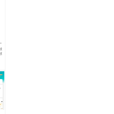
克利特开启新篇章
球
球