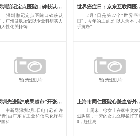
深圳胎记定点医院口碑获认可广州健肤胎记以专业科研实力与人性化
世界癌症日：京东互联网医院上线特色专
深圳胎记定点医院口碑获认
2月4日是第27个“世界癌
可，广州健肤胎记以专业科研实力
日”，今年的主题是“以人为本，
与人性化关怀铸...
手抗癌”...
深圳先进院“成果超市”开张 专家团队现场“摆摊”
上海市同仁医院心脏
中新网深圳2月5日电 (记者 许
上周末，徐女士在家中突发
青青)由广东省工业和信息化厅与
烈胸痛，一旁的女儿立即拨打了1
国科...
0，赶往离...