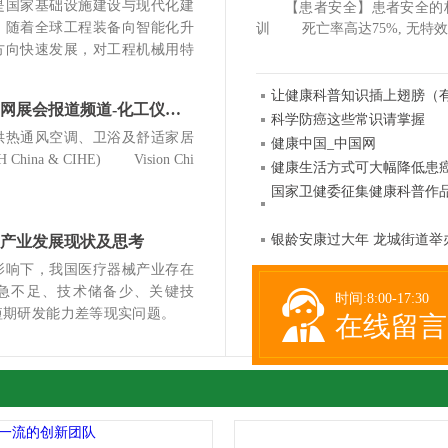
国家基础设施建设与现代化建
【患者安全】患者安全的标准化
，随着全球工程装备向智能化升
训 死亡率高达75%, 无特效
方向快速发展，对工程机械用特
让健康科普知识插上翅膀（
化工仪器新闻网展会报道频道-化工仪器网
科学防癌这些常识请掌握
热通风空调、卫浴及舒适家居
健康中国_中国网
China & CIHE) Vision Chi
健康生活方式可大幅降低患
国家卫健委征集健康科普作品
银龄安康过大年 龙城街道举
产业发展现状及思考
响下，我国医疗器械产业存在
急不足、技术储备少、关键技
时间:8:00-17:30
及短期研发能力差等现实问题。
在线留言