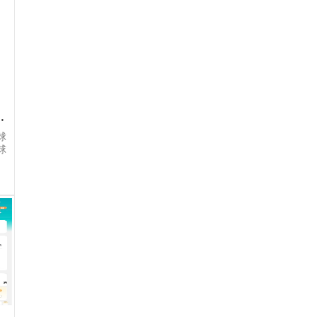
克利特开启新篇章
球
球