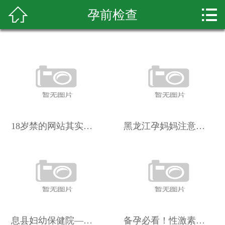



孕前检查
首页
关于我们
体检套餐
新闻资讯
专家团队
18岁禁的网站其实是指那些需要成年人身份验证的平台旨在
黑龙江孕妈妈注意！无创产前基因免费筛查这样参与
优惠套餐
先进仪器
健康知识
息县妇幼保健院——守护妇幼健康的温暖港湾
备孕必看！性激素六项检查全攻略来啦！
荣誉资质