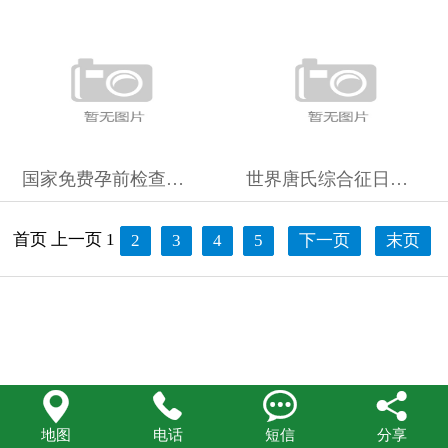
在线留言
联系我们
国家免费孕前检查全攻略：备孕夫妇必看的注意事项和健康保障
世界唐氏综合征日：守护“唐宝宝”用爱点亮希望之光
首页
上一页
1
2
3
4
5
下一页
末页




地图
电话
短信
分享